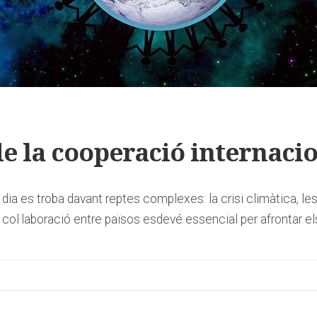
de la cooperació internaci
dia es troba davant reptes complexes: la crisi climàtica, les
a col·laboració entre països esdevé essencial per afrontar e