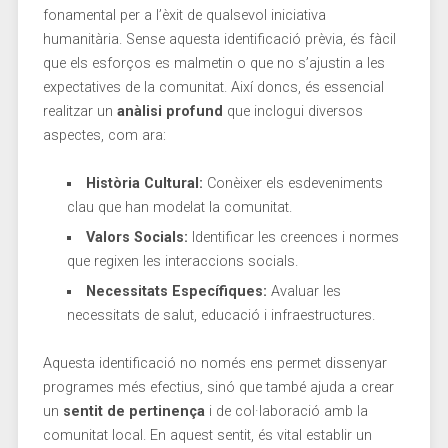
‌fonamental⁣ per​ a l’èxit‍ de qualsevol iniciativa‌
humanitària. Sense ‍aquesta identificació prèvia,⁣ és ⁢fàcil
⁤que els ‍esforços es malmetin o que no s’ajustin a les
expectatives de la comunitat. Així doncs, és essencial
realitzar un
anàlisi ‌profund
que inclogui diversos
aspectes, com ara:
Història Cultural:
Conèixer els‍ esdeveniments
clau que han modelat la comunitat.
Valors​ Socials:
Identificar​ les creences i ‌normes
que ⁣regixen les ​interaccions ‌socials.
Necessitats Específiques:
Avaluar les
necessitats de salut, educació i⁤ infraestructures.
Aquesta​ identificació ‌no només ens permet ⁣dissenyar
programes més efectius, sinó que també ajuda a crear⁤
un​
sentit de pertinença
i de col·laboració amb ​la
⁣comunitat⁢ local. En aquest sentit, és⁢ vital establir un