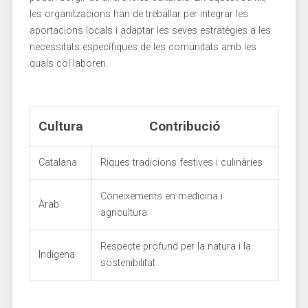
les organitzacions han de treballar ⁤per integrar les
aportacions locals i adaptar ⁢les seves estratègies a les
necessitats específiques de les comunitats ⁢amb les
quals ⁣col·laboren.
Cultura
Contribució
Catalana
Riques tradicions festives i culinàries
Coneixements en medicina i
Àrab
‍agricultura
Respecte profund per​ la natura i la
Indígena
sostenibilitat