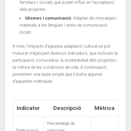
familiars i socials que poden influir en ‍l’acceptació⁢
dels ⁤projectes.
Idiomes i comunicació:
Adaptar els missatges i
materials a les llengües‌ i estils de comunicació⁣
locals.
A ⁣més, l’impacte‍ d’aquesta ⁢adaptació cultural es pot
mesurar mitjançant diversos indicadors, que inclouen la
participació comunitària, la sostenibilitat dels projectes i
la‍ millora de les condicions de​ vida. A continuació,
presentem una​ taula simple que ‌il·lustra algunes
d’aquestes‍ mètriques:
Indicator
Descripció
Mètrica
Percentatge de
Participació⁤
persones