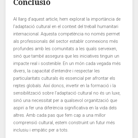
Conclusió
Al llarg d’aquest article, hem explorat⁤ la importància de
l’adaptació cultural en ‌el context del treball humanitari⁢
internacional. Aquesta competència no només ⁢permet
als professionals​ del sector establir connexions​ més
profundes amb⁣ les comunitats a les quals serveixen,
sinó que també assegura que ‌les iniciatives tinguin un
impacte⁣ real i sostenible. En un món cada vegada més
divers, la capacitat d’entendre i respectar les
particularitats culturals és ⁤essencial per afrontar els
reptes globals. Així doncs, invertir en la formació i la
sensibilització sobre l’adaptació cultural no és un luxe,
sinó una⁣ necessitat per a qualsevol​ organització que
aspirï ⁤a fer una diferència significativa en la ⁤vida dels
altres. Amb cada ‍pas que fem cap a una millor
comprensió cultural, estem ‍construint un futur més
inclusiu‌ i empàtic per a⁤ tots.