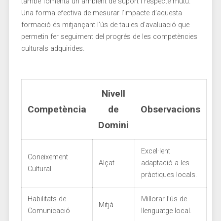
també fomenta un ambient de suport i respecte mutu.
Una forma efectiva de mesurar l’impacte d’aquesta
formació és ⁤mitjançant l’ús​ de ‌taules d’avaluació que
permetin fer seguiment del progrés de les‍ competències
culturals adquirides.
Nivell
Competència
de
Observacions
Domini
Excel·lent
Coneixement
Alçat
adaptació a les
Cultural
pràctiques locals.
Habilitats de
Millorar l’ús de
Mitjà
Comunicació
llenguatge local.