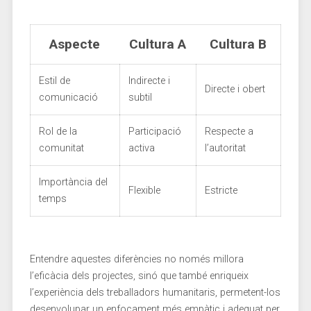
Aspecte
Cultura A
Cultura⁤ B
Estil de
Indirecte i
Directe i obert
comunicació
subtil
Rol de la
Participació
Respecte a
⁤comunitat
activa
l’autoritat
Importància del
Flexible
Estricte
temps
Entendre aquestes diferències ⁤no només millora
l’eficàcia dels projectes, sinó ‌que també enriqueix
l’experiència dels treballadors humanitaris, permetent-los
desenvolupar un enfocament més empàtic i adequat per