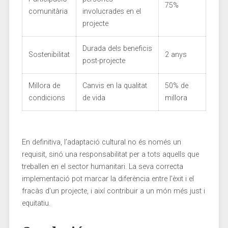
75%
comunitària
involucrades ‍en el
⁤projecte
Durada dels beneficis
Sostenibilitat
2 anys
post-projecte
Millora​ de
Canvis ‍en la qualitat
50% de
condicions
de vida
millora
En definitiva, l’adaptació cultural no és‍ només un⁤
requisit, sinó una responsabilitat⁢ per a tots aquells que
⁣treballen ⁢en el ⁣sector humanitari. La seva ⁣correcta
implementació ​pot marcar la diferència entre l’èxit i el
fracàs d’un ‌projecte, ​i així contribuir a⁣ un món ‍més ⁢just i
equitatiu.