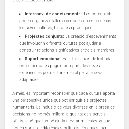
entorn de‌ suport mutu.
Intercanvi⁣ de coneixements:
‍ Les ⁢comunitats
⁣poden organitzar ⁤tallers i xerrades on ​es presentin
les seves cultures, ⁣històries i pràctiques.
Projectes ⁣conjunts:
La creació ‍d’esdeveniments
que involucrin diferents cultures pot ajudar‌ a
construir ‌relacions significatives entre els membres.
Suport emocional:
Facilitar‌ espais de ​trobada
on les persones‍ puguin ⁣compartir les seves
experiències‍ pot ser fonamental per a la‌ seva
adaptació.
A més, és important reconèixer que cada cultura ‌aporta
una perspectiva única⁤ que pot enriquir els projectes‍
humanitaris. La inclusió de veus ⁢diverses en ⁣la presa de⁢
decisions no només⁣ millora la qualitat dels ​serveis
oferts, sinó que també‍ ajuda a evitar malentesos que
poden sorgir de diferències culturals. En ⁢aquest sentit,