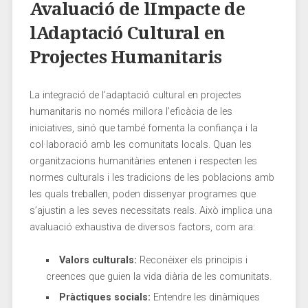
Avaluació de lImpacte de
lAdaptació Cultural​ en
Projectes⁤ Humanitaris
La integració de ⁣l’adaptació cultural en‌ projectes
humanitaris⁢ no només millora ‌l’eficàcia de les
iniciatives,‍ sinó ‌que també fomenta ⁢la confiança i la
col·laboració‍ amb les comunitats⁤ locals.‍ Quan les
organitzacions ​humanitàries ⁤entenen⁤ i respecten les
normes ​culturals⁣ i les tradicions de les⁣ poblacions ⁢amb
les quals treballen, poden dissenyar programes que‌
s’ajustin a les seves ⁤necessitats⁢ reals. ⁢Això ‌implica una
avaluació exhaustiva de diversos factors, com ⁣ara:
Valors culturals:
​Reconèixer els ‍principis i
creences que guien la vida​ diària de les comunitats.
Pràctiques socials:
Entendre les dinàmiques