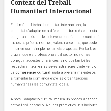
Context del Treball⁣
Humanitari Internacional
En el món‍ del‌ treball humanitari internacional, la‌
capacitat d’adaptar-se a diferents ​cultures és​ essencial
per garantir​ l’èxit de les intervencions. Cada comunitat té
les ⁤seves pròpies ⁢normes, valors i creences, que poden
influir en com s’implementen els projectes. Per tant, és
crucial que els professionals del sector no ​només
coneguin aquestes diferències, sinó ‌que també les
respectin i integri en les seves estratègies ⁣d’intervenció.
La
comprensió ⁤cultural
ajuda a prevenir malentesos i
a fomentar ‌la confiança⁢ entre les organitzacions
humanitàries i ⁤les comunitats locals.
A més, l’adaptació cultural implica un procés⁣ d’escolta
activa i col·laboració. Algunes pràctiques útils inclouen: