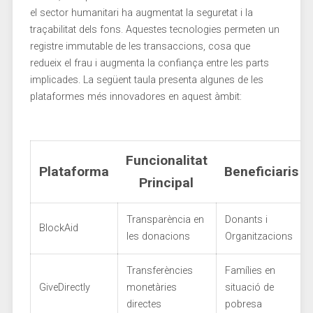
el sector humanitari ha augmentat la seguretat i la
traçabilitat dels fons. Aquestes tecnologies permeten un
registre immutable de les transaccions, cosa que
redueix el frau i augmenta la confiança entre les parts
implicades. ‌La següent taula presenta algunes de les
plataformes més ⁢innovadores en ⁢aquest àmbit:
Funcionalitat
Plataforma
Beneficiaris
Principal
Transparència en
Donants i
BlockAid
les donacions
Organitzacions
Transferències
Famílies en
GiveDirectly
monetàries
situació de
directes
pobresa