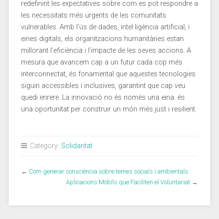
redefinint les expectatives sobre com ‍es pot respondre a
les⁤ necessitats més urgents de les comunitats
vulnerables. Amb l’ús de dades, intel·ligència artificial, i
‌eines digitals, els organitzacions humanitàries estan
millorant l’eficiència i l’impacte de les⁤ seves accions. A
mesura ⁤que ​avancem cap a un futur cada cop més
interconnectat, és fonamental que aquestes tecnologies⁢
siguin accessibles i inclusives, garantint que cap veu
quedi enrere. La innovació no és​ només una eina:⁣ és
una oportunitat per construir un món més just i ⁣resilient.
Category:
Solidaritat
←
Com generar consciència sobre temes socials i ambientals
Aplicacions Mòbils que Faciliten el Voluntariat
→