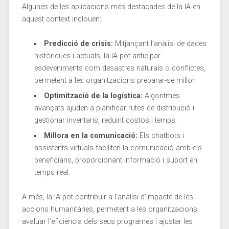
Algunes de les aplicacions més destacades de la IA en
aquest context inclouen:
Predicció de crisis:
Mitjançant l’anàlisi⁢ de​ dades‌
històriques i ⁣actuals,‌ la IA pot anticipar
esdeveniments com desastres naturals ​o ⁤conflictes,
permetent a les organitzacions preparar-se millor.
Optimització de la⁤ logística:
Algoritmes
avançats ajuden a planificar rutes de distribució i
gestionar inventaris, reduint costos i temps.
Millora en la comunicació:
Els chatbots i
assistents virtuals faciliten la‍ comunicació amb els
beneficiaris, ‌proporcionant informació i suport en
temps ​real.
A més, la IA ⁣pot contribuir a l’anàlisi d’impacte de ⁢les
accions humanitàries,‍ permetent a les organitzacions
avaluar l’eficiència dels seus programes i ajustar les