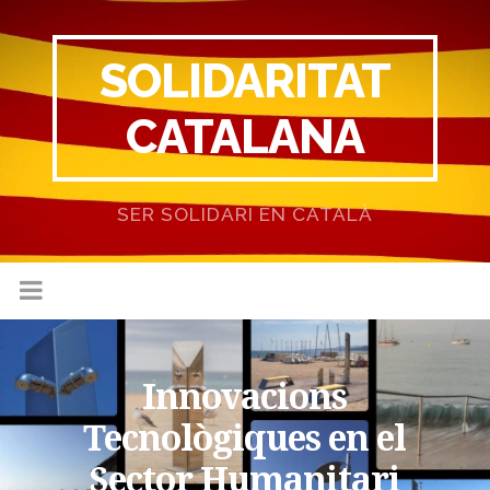
SOLIDARITAT
CATALANA
SER SOLIDARI EN CATALÀ
Innovacions
Tecnològiques en el
Sector Humanitari