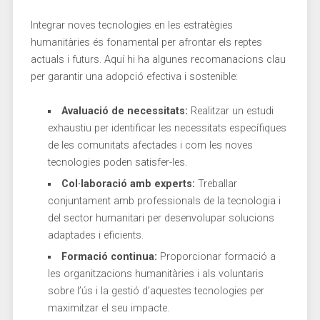
Integrar noves tecnologies en les estratègies
humanitàries és fonamental per afrontar els reptes
actuals i futurs. Aquí hi ha ​algunes recomanacions clau
per garantir ⁣una adopció efectiva ‍i sostenible:
Avaluació ‌de‌ necessitats:
Realitzar un estudi
exhaustiu per identificar les‍ necessitats específiques
de les comunitats afectades i com les noves
tecnologies poden ‍satisfer-les.
Col·laboració⁤ amb experts:
Treballar
conjuntament amb professionals de la⁣ tecnologia i
del sector humanitari per desenvolupar‌ solucions
adaptades i eficients.
Formació continua:
⁢Proporcionar formació ‍a
les organitzacions humanitàries i als voluntaris
sobre l’ús i la gestió d’aquestes tecnologies ⁣per
maximitzar ⁢el seu impacte.