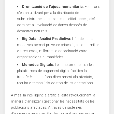
Dronització de ​l’ajuda humanitària:
Els drons
s’estan utilitzant per a la distribució de
subministraments en zones de difícil accés, així
com per a l’avaluació de danys després ⁤de
desastres naturals.
Big ⁣Data i Anàlisi Predictiva:
L’ús de dades
massives ⁣permet preveure crises i gestionar millor
els recursos, millorant la coordinació entre
organitzacions ‍humanitàries.
Monedes Digitals:
Les criptomonedes i les
plataformes de pagament‌ digital ⁤faciliten⁣ la
transferència de fons directament als afectats, ​
reduint el ⁤temps i els costos​ de les operacions.
A més, la intel·ligència artificial està revolucionant la
manera d’analitzar i gestionar les necessitats de les
poblacions afectades. A través de sistemes
d’aprenentatge⁤ automàtic, ‌les organitzacions poden