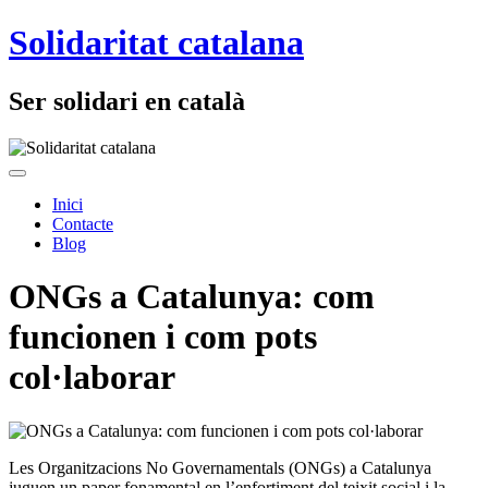
Solidaritat catalana
Ser solidari en català
Inici
Contacte
Blog
ONGs a Catalunya: com
funcionen i com pots
col·laborar
Les Organitzacions No Governamentals⁢ (ONGs) a Catalunya
juguen⁣ un paper fonamental en l’enfortiment del teixit social i la