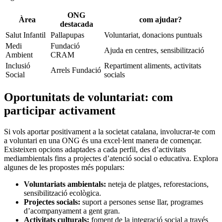
ONG
Àrea
com ajudar?
destacada
Salut Infantil
Pallapupas
Voluntariat, ⁤donacions puntuals
Medi
Fundació
Ajuda en centres, sensibilització
⁤Ambient
CRAM
Inclusió
Repartiment aliments, activitats
Arrels ‌Fundació
Social
socials
Oportunitats de voluntariat: com
participar activament
Si vols aportar positivament a la ⁣societat catalana, involucrar-te com
⁣a voluntari en una ONG és una excel·lent manera de començar.
⁢Existeixen opcions adaptades a cada perfil, des ‌d’activitats
mediambientals fins a projectes d’atenció social o ‌educativa. ‍Explora
algunes de ‍les propostes‍ més populars:
Voluntariats ambientals:
neteja⁢ de platges, reforestacions,
sensibilització ecològica.
Projectes socials:
‍suport a persones sense llar, programes
d’acompanyament ⁣a gent gran.
Activitats culturals:
foment ⁢de la integració ⁢social a través