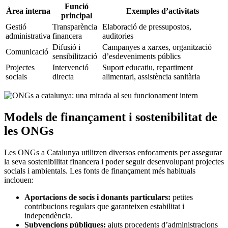
Funció
Àrea‌ interna
Exemples d’activitats
principal
Gestió
Transparència
Elaboració de ⁢pressupostos,
⁣administrativa
financera
auditories
Difusió i
Campanyes a xarxes, organització
Comunicació
sensibilització
d’esdeveniments públics
Projectes
Intervenció
Suport educatiu, repartiment
socials
directa
alimentari, assistència sanitària
Models ‌de finançament i ⁣sostenibilitat de
les ONGs
Les‌ ONGs a Catalunya utilitzen diversos enfocaments per assegurar
la seva sostenibilitat financera i poder ⁣seguir desenvolupant projectes‍
socials i⁢ ambientals. Les fonts de finançament més‍ habituals
inclouen:
Aportacions de ⁣socis i⁤ donants particulars:
petites
contribucions ⁢regulars⁤ que garanteixen estabilitat i
independència.
Subvencions públiques:
ajuts procedents d’administracions