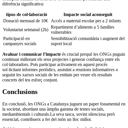
diferència significativa:
tipus de col·laboració
Impacte ⁢social aconseguit
Donació mensual de 10€
Accés a material escolar​ per a 2 infants
Repartiment d’aliments a 5 famílies
Voluntariat setmanal (2h)
vulnerables
Participació en‍
Sensibilització comunitària i augment del
campanyes socials
‌suport local
Avaluar i comunicar l’impacte
és crucial perquè les ONGs puguin
continuar millorant els seus‍ projectes i generar ⁤confiança entre ‌els‍
col·laboradors. Pots participar ⁢activament en aquest procés‍
sol·licitant informes periòdics,⁣ assistint a reunions informatives ⁣o
seguint les xarxes ⁤socials de les entitats per veure⁤ els resultats
concrets ⁣del⁤ teu esforç conjunt.
Conclusions
En conclusió, les ONGs a ​Catalunya juguen un paper fonamental⁢ en
la societat, abordant una àmplia gamma⁢ de temes socials,
mediambientals i culturals.La seva tasca,‌ sovint silenciosa però
essencial, contribueix⁣ a ‍fer del món un⁣ lloc ⁢millor.