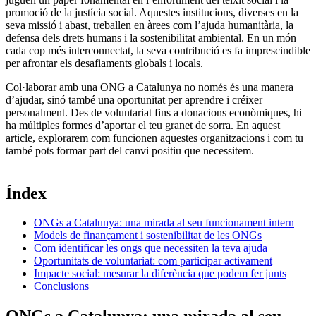
promoció de la ‍justícia social.​ Aquestes institucions, diverses en la
seva missió i abast, treballen en àrees com l’ajuda humanitària, la
defensa dels drets humans i la​ sostenibilitat ⁤ambiental. En un món
cada cop més interconnectat, la seva contribució es ⁤fa imprescindible
per afrontar els desafiaments globals i⁤ locals.
Col·laborar amb una ONG a Catalunya no‌ només és una manera
d’ajudar,​ sinó també​ una oportunitat per aprendre i créixer
‌personalment. Des de voluntariat fins⁤ a⁤ donacions econòmiques, hi‍
ha múltiples formes d’aportar el teu granet de ​sorra. En aquest
article, explorarem com funcionen aquestes organitzacions i com tu
també pots ⁤formar part del ‌canvi positiu que necessitem.
Índex
ONGs a Catalunya: ⁢una mirada al seu funcionament intern
Models de⁣ finançament i sostenibilitat de les ONGs
Com identificar les ongs que necessiten la teva ajuda
Oportunitats de voluntariat: com participar activament
Impacte social: ‍mesurar la diferència que podem‍ fer junts
Conclusions