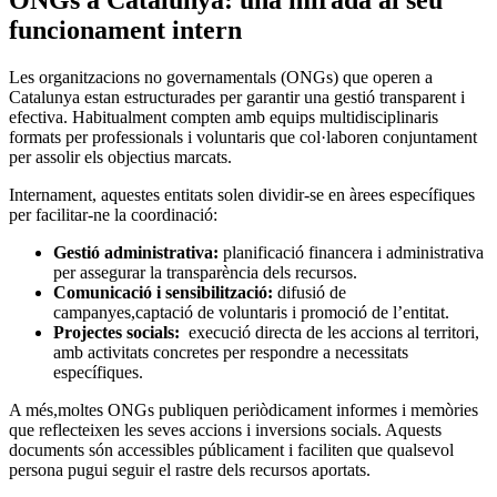
ONGs a Catalunya: una mirada al ‍seu​
funcionament intern
Les organitzacions no governamentals (ONGs) que ⁢operen a
Catalunya estan estructurades per⁤ garantir una gestió transparent i
efectiva. Habitualment compten amb equips multidisciplinaris
⁢formats‌ per professionals i voluntaris⁤ que col·laboren conjuntament
per assolir‌ els objectius marcats.
Internament, aquestes entitats solen dividir-se en àrees específiques
per facilitar-ne la coordinació:
Gestió administrativa:
planificació financera i⁤ administrativa
per assegurar⁢ la transparència dels ⁢recursos.
Comunicació i sensibilització:
difusió de
campanyes,captació de voluntaris i promoció de l’entitat.
Projectes ‌socials:
‌ execució directa de les accions al territori,
amb ⁤activitats concretes per respondre a necessitats
específiques.
A més,moltes ONGs publiquen periòdicament informes i memòries
que reflecteixen les seves ⁤accions i​ inversions socials. Aquests
documents són ⁤accessibles públicament ​i faciliten que qualsevol
⁢persona pugui seguir el rastre dels recursos aportats.