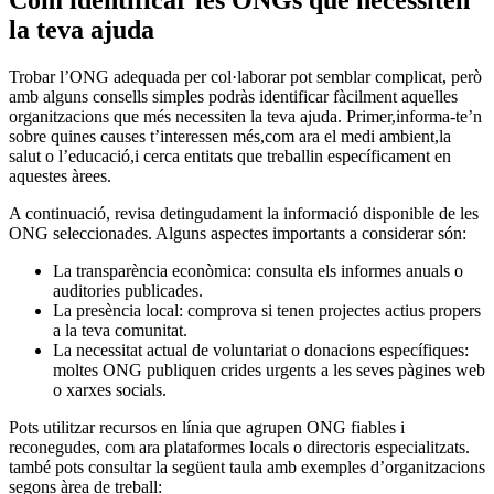
Com⁤ identificar ‍les ‍ONGs que necessiten
la teva ajuda
Trobar‍ l’ONG adequada per col·laborar pot semblar complicat, però
amb alguns consells simples podràs​ identificar fàcilment aquelles
organitzacions que ⁤més necessiten⁣ la teva ajuda. Primer,informa-te’n
sobre quines causes t’interessen ⁣més,com ⁢ara el medi ambient,la
salut o l’educació,i cerca entitats que treballin específicament ⁣en
aquestes ⁣àrees.
A continuació, revisa detingudament la informació disponible de les
‍ONG seleccionades. Alguns aspectes importants a‍ considerar són:
La​ transparència ⁢econòmica: consulta els informes anuals o
auditories publicades.
La presència‍ local: comprova ⁣si ‌tenen projectes actius ‌propers
‍a‌ la ‌teva​ comunitat.
La necessitat actual de ​voluntariat o donacions específiques:
moltes ONG publiquen‌ crides urgents a les ‌seves pàgines web
o xarxes ‌socials.
Pots utilitzar recursos en línia que agrupen ‍ONG ⁣fiables i
reconegudes,⁢ com ara⁤ plataformes locals o⁣ directoris‍ especialitzats.
també pots consultar la següent taula amb exemples d’organitzacions
segons àrea de treball: