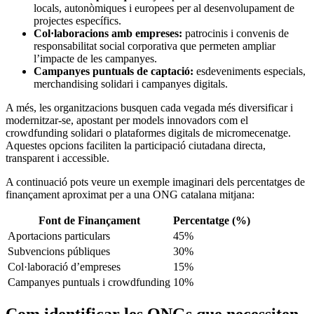
locals, autonòmiques i europees per al desenvolupament de‍
projectes específics.
Col·laboracions​ amb empreses:
patrocinis i convenis de
responsabilitat social corporativa que permeten ampliar
l’impacte de les campanyes.
Campanyes puntuals de captació:
esdeveniments especials,
‍merchandising solidari i campanyes digitals.
A⁢ més, ⁢les organitzacions ​busquen cada vegada més diversificar i
modernitzar-se, apostant per models innovadors com el
crowdfunding solidari o plataformes digitals de‌ micromecenatge.
Aquestes opcions faciliten la participació ciutadana directa,⁤
transparent i accessible.
A continuació ​pots veure‍ un exemple imaginari⁤ dels percentatges de
‍finançament aproximat per a⁢ una ONG catalana mitjana:
Font de⁤ Finançament
Percentatge (%)
Aportacions particulars
45%
Subvencions⁣ públiques
30%
Col·laboració d’empreses
15%
Campanyes puntuals i crowdfunding
10%