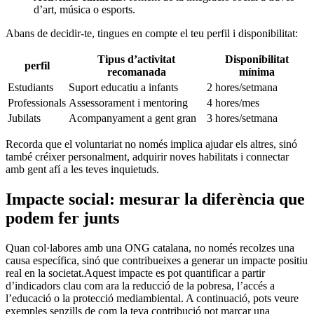
d’art, música ⁣o esports.
Abans de decidir-te, tingues en compte el teu perfil i disponibilitat:
Tipus d’activitat
Disponibilitat
perfil
⁤recomanada
mínima
Estudiants
Suport educatiu a ⁤infants
2 hores/setmana
Professionals
Assessorament i​ mentoring
4 ​hores/mes
Jubilats
Acompanyament a gent​ gran
3 hores/setmana
Recorda que el voluntariat no ‌només implica ajudar els altres, sinó
també créixer personalment, adquirir noves habilitats i connectar
amb‌ gent afí a les teves ‌inquietuds.
Impacte social: mesurar la‍ diferència que
⁣podem fer junts
Quan col·labores⁣ amb ‌una⁢ ONG catalana, no només recolzes una
causa específica, sinó que contribueixes a generar un impacte positiu⁤
real en la societat.Aquest impacte⁣ es pot quantificar ‌a partir
d’indicadors clau com ara la reducció ‌de la⁢ pobresa, l’accés ⁣a
l’educació o la protecció mediambiental. ⁢A continuació, pots veure
exemples senzills de ⁤com la teva contribució pot marcar una⁤