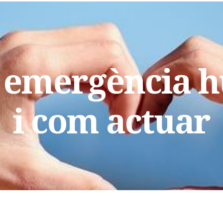
 emergència 
i com actuar