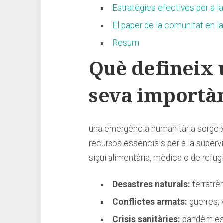
Estratègies⁣ efectives per⁢ a 
El paper⁤ de la‌ comunitat en
Resum
Què⁢ defineix
⁢seva ​importà
una⁢ emergència humanitària sorgeix
recursos essencials per⁣ a​ la⁣ superv
⁢sigui alimentària, ⁢mèdica o de refugi
Desastres‍ naturals:
terratrè
Conflictes armats:
‌guerres,⁢ 
Crisis sanitàries:
pandèmies,