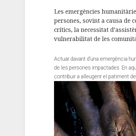
Les emergències humanitàries só
persones, sovint a ⁣causa de ‍
crítics, la necessitat d’assist
vulnerabilitat de les ‌comunit
Actuar davant d’una emergència ⁣hum
de ⁣les ‍persones impactades. En ⁢aq
contribuir ‍a alleugerir el patiment ⁢d