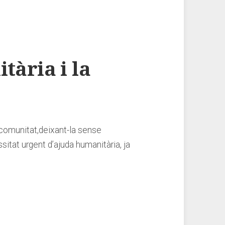
ària ‌i la
 comunitat,deixant-la sense
tat urgent ‌d’ajuda ‌humanitària,⁢ ja