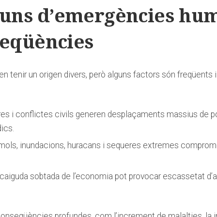
s⁣ d’emergències ‍human
nseqüències
enir un origen divers, ‍però⁢ alguns ⁤factors són freqüents 
rres ​i conflictes civils generen desplaçaments massius de ⁢
dics.
èmols, inundacions, ⁣huracans i ⁣sequeres extremes compromet
 caiguda‍ sobtada de l’economia⁣ pot provocar ​escassetat ⁣d
conseqüències profundes, com l’increment de malalties,⁤ la ins