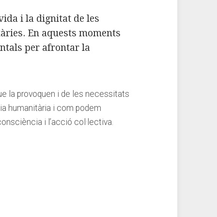
 i‍ la dignitat de ‌les⁤
nitàries.​ En aquests moments
als per ⁣afrontar‌ la​
e la provoquen i⁢ de les necessitats
ia humanitària ⁣i com ⁤podem
sciència ​i‍ l’acció ​col·lectiva.