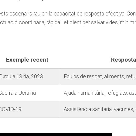
s escenaris ⁣rau⁣ en la capacitat de resposta efectiva. Conèi
uació ‍coordinada, ràpida‍ i eficient‌ per ⁤salvar⁣ vides, minimi
Exemple recent
Resposta
Turquia i Síria, 2023
Equips de ​rescat,‍ aliments, refu
Guerra ‍a Ucraïna
Ajuda humanitària, refugiats,​ a
COVID-19
Assistència sanitària, vacunes, 