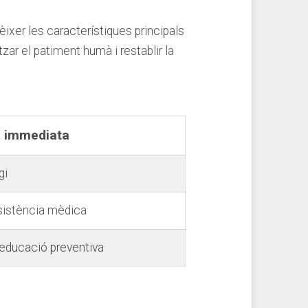
xer les⁣ característiques principals​
tzar el patiment⁤ humà i restablir la
 immediata
gi
ssistència mèdica
‍educació​ preventiva