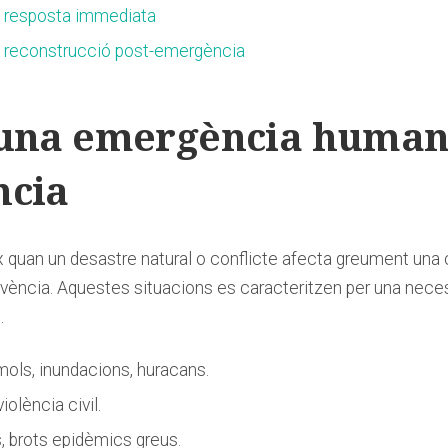
la⁣ resposta immediata
 la reconstrucció post-emergència
 una emergència humanit
ncia
​ quan un desastre natural o conflicte afecta greument ⁣una
ivència.⁢ Aquestes situacions es caracteritzen per⁣ una necessi
.
mols, inundacions, huracans.
violència ⁣civil.
 brots epidèmics greus.