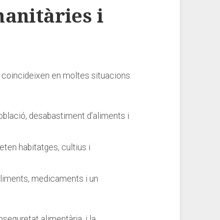
itàries​ i ​
i coincideixen​ en moltes situacions.
població, desabastiment d’aliments i
en habitatges, cultius‌ i
’aliments, medicaments i un
eguretat‍ alimentària, i la