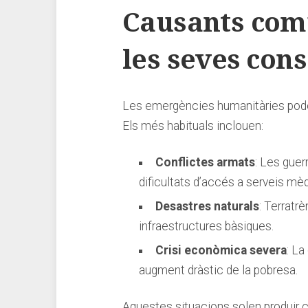
Causants comun
les seves ⁢co
Les emergències humanitàries poden t
Els més‍ habituals inclouen:
Conflictes armats
: Les ⁤gue
dificultats d’accés‍ a serveis mè
Desastres ​naturals
: Terratr
infraestructures‌ bàsiques.
Crisi econòmica severa
: La
augment dràstic de⁤ la pobresa.
Aquestes situacions ‍solen ⁤produir 