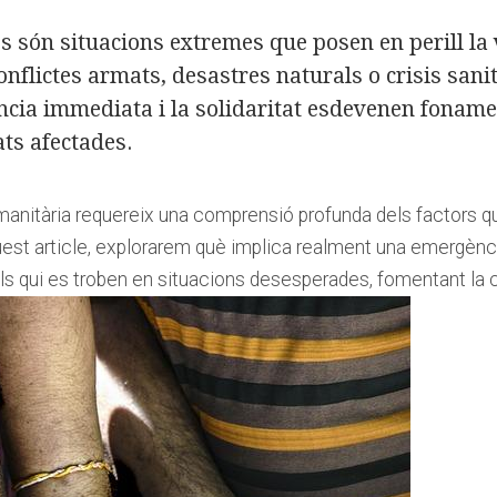
n⁤ situacions extremes que posen ⁣en‍ perill la vida
conflictes armats,‍ desastres naturals o crisis sa
ència ⁤immediata i⁢ la solidaritat esdevenen fonament
ats afectades.
anitària requereix una comprensió profunda​ dels factors ‌qu
uest article, explorarem‌ què implica‌ realment una emergènc
els ⁣qui​ es troben en situacions desesperades, fomentant la ⁢con