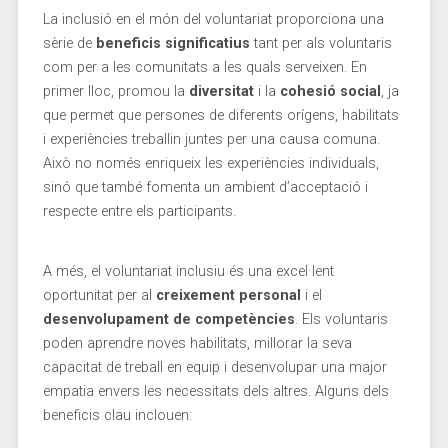
La inclusió en el món del ​voluntariat proporciona⁣ una
sèrie de
beneficis significatius
tant per ‍als voluntaris
⁤com per a⁤ les comunitats a les ​quals serveixen. En
primer lloc, promou la
diversitat
i la
cohesió social
,⁣ ja
que permet que persones de diferents orígens, ⁢habilitats
i experiències treballin juntes per ​una causa comuna.
Això no només enriqueix ​les experiències individuals,
sinó que també fomenta un ambient d’acceptació⁤ i‍
respecte entre ⁤els participants.
A més, el voluntariat inclusiu és una excel·lent
oportunitat per al⁢
creixement⁣ personal
i el
desenvolupament de competències
. Els voluntaris
poden aprendre noves habilitats,⁤ millorar la seva
capacitat⁣ de treball en⁢ equip i desenvolupar una major
empatia⁤ envers les necessitats dels altres. Alguns dels
beneficis clau ‍inclouen: