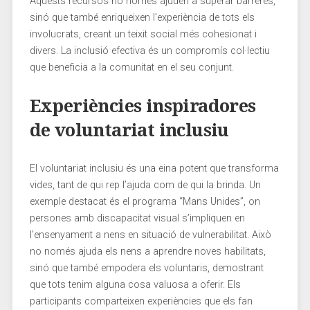
Aquests ​recursos no només ajuden a superar barreres,
sinó que també enriqueixen ​l’experiència ‍de ​tots els
involucrats, creant‍ un teixit social més ⁢cohesionat i
divers. La inclusió‌ efectiva és un compromís col·lectiu
que beneficia a la comunitat en el seu ‍conjunt.
Experiències inspiradores
de voluntariat inclusiu
El ‍voluntariat inclusiu és una​ eina potent que transforma
vides, tant de qui rep l’ajuda com de qui la brinda. Un
exemple destacat ⁢és el programa “Mans Unides”, on
persones amb⁢ discapacitat visual s’impliquen en
l’ensenyament a nens en situació ⁣de vulnerabilitat. Això
no només ajuda els nens a aprendre noves habilitats,
sinó que també empodera els voluntaris, demostrant
que tots tenim alguna cosa valuosa a oferir. Els
participants comparteixen experiències que els fan