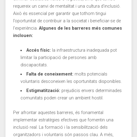
requereix un canvi‍ de mentalitat ⁢i ⁤una cultura d’inclusió.
Això és essencial per garantir que‌ tothom tingui
l’oportunitat de contribuir⁣ a la societat i beneficiar-se de
l’experiència.
Algunes⁣ de les barreres⁤ més comunes
⁣inclouen:
Accés físic:
la ⁣infraestructura inadequada pot
limitar la participació de persones amb
discapacitats.
Falta de coneixement:
molts potencials
‍voluntaris desconeixen ​les oportunitats disponibles.
Estigmatització:
prejudicis envers determinades
comunitats poden crear un‍ ambient hostil.
Per afrontar aquestes barreres, és fonamental
implementar estratègies ‌efectives⁤ que fomentin una
inclusió real. La formació i la sensibilització⁤ dels
organitzadors i voluntaris són passos clau. A més,