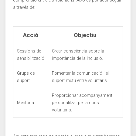
comprensió entre ​els ⁣voluntaris. Això es pot aconseguir
a través de:
Acció
Objectiu
Sessions de
Crear consciència sobre la
sensibilització
importància de la inclusió.
Grups de‌
Fomentar⁤ la ⁤comunicació i el
suport
suport mutu entre ‌voluntaris.
Proporcionar acompanyament
Mentoria
personalitzat per a nous‍
voluntaris.