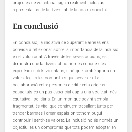
projectes de voluntariat siguin realment ‍inclusius i
representatius de la diversitat de la nostra societat.
En conclusió
En conclusió, ⁣la iniciativa de Superant Barreres ens
convida a ⁢reflexionar sobre la importància de la inclusió
⁤en el voluntariat. ⁤A través de les seves accions, ‌es ​
demostra que‌ la diversitat no ⁢només enriqueix⁤ les
experiències dels⁢ voluntaris, sinó ⁤que també aporta un‌
valor afegit⁢ a les comunitats ‌que serveixen. La⁤
col·laboració entre persones de diferents orígens i
capacitats és un⁣ pas essencial cap​ a una societat ‌més
equitativa i solidària. En un ⁢món que sovint sembla
fragmentat, és vital que continuem treballant junts per
trencar barreres ⁢i crear espais on tothom pugui
⁣contribuir i sentir-se valorat. La inclusió no és només un
objectiu; és un compromís que ⁣tots podem adoptar en