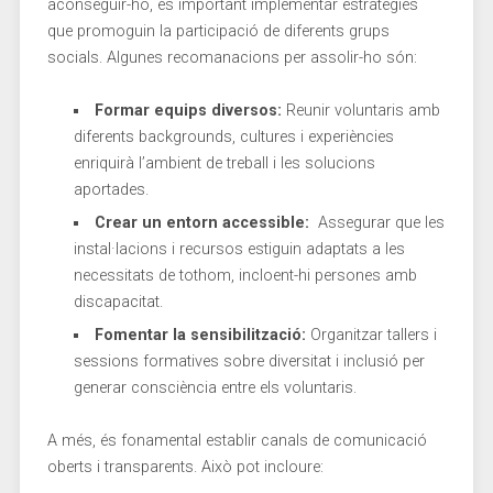
aconseguir-ho, és ⁢important implementar estratègies
que promoguin la ⁤participació de diferents grups
socials. Algunes recomanacions per assolir-ho són:
Formar equips diversos:
⁤Reunir voluntaris amb
diferents ​backgrounds, cultures‍ i experiències
enriquirà l’ambient de treball i les ‌solucions
aportades.
Crear un entorn accessible:
‌ Assegurar ‌que les
​instal·lacions ⁢i recursos estiguin adaptats a les
necessitats de tothom, incloent-hi persones amb
discapacitat.
Fomentar la‌ sensibilització:
⁢Organitzar ⁤tallers i
sessions ⁣formatives⁣ sobre diversitat i​ inclusió per
generar consciència entre els voluntaris.
A més, és fonamental establir canals de comunicació
oberts i ⁤transparents. Això pot incloure: