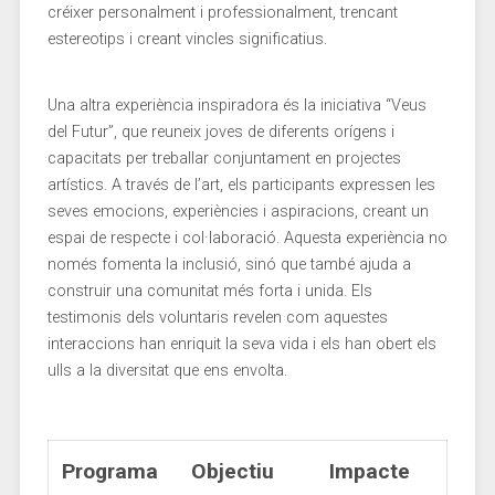
créixer personalment⁢ i ‍professionalment, trencant
estereotips i creant vincles significatius.
Una altra experiència inspiradora és la⁣ iniciativa “Veus
del‍ Futur”, que reuneix joves de⁣ diferents orígens i
‍capacitats per treballar⁤ conjuntament​ en projectes
artístics. A través de l’art, els participants expressen les
seves emocions, experiències i aspiracions, creant un
espai de respecte i col·laboració. Aquesta experiència no
només fomenta la inclusió, sinó que també ajuda a
construir una comunitat més forta i⁣ unida.⁢ Els‍
testimonis dels voluntaris revelen com aquestes
interaccions han ‌enriquit la seva vida i els han obert els
ulls a​ la diversitat‌ que ens envolta.
Programa
Objectiu
Impacte