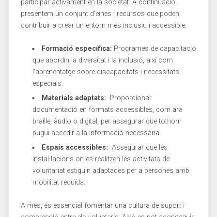
participar activament en‌ la ​societat. A continuació,
presentem un conjunt ‌d’eines i recursos que poden
contribuir a crear ‍un entorn més inclusiu i accessible:
Formació específica:
​Programes de ⁣capacitació
que abordin​ la diversitat i la inclusió, així com
l’aprenentatge‌ sobre discapacitats i necessitats
especials.
Materials adaptats:
⁣ Proporcionar⁢
documentació en ⁣formats accessibles, com ara​
braille, àudio o ‌digital, per ​assegurar que tothom
pugui​ accedir a la informació necessària.
Espais accessibles:
‌ Assegurar que les
instal·lacions on es realitzen ​les‍ activitats de
voluntariat estiguin adaptades per a persones amb
mobilitat reduïda.
A⁣ més, ‍és essencial fomentar una cultura de suport⁣ i