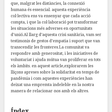
que,⁤ malgrat les ⁤distàncies, la connexió
humana és essencial. aquesta experiència
col·lectiva⁢ ens va ensenyar que⁢ cada acció
compta, i que⁣ la col·laboració pot transformar
les situacions⁤ més adverses​ en oportunitats⁢
d’unió.Al llarg d’aquesta crisi‌ sanitària, vam ser⁢
testimonis de gestos d’empatia⁤ i suport que van
‍transcendir les fronteres.La ‌comunitat va
respondre amb generositat, i les⁤ iniciatives de
voluntariat i ajuda mútua van‍ proliferar en tots
els àmbits. en aquest article,explorarem les
‌lliçons apreses sobre la solidaritat en temps de
pandèmia i com aquestes ⁢experiències han
deixat una empremta indeleble en​ la nostra
manera de relacionar-nos amb ​els altres.
Índex