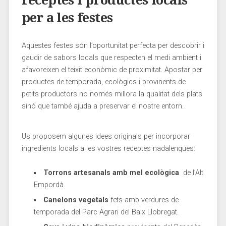
per⁢ a les festes
Aquestes festes són l’oportunitat perfecta per descobrir i
‍gaudir de ‌sabors locals ‌que respecten ​el medi ambient i
afavoreixen el teixit econòmic de⁢ proximitat. Apostar ‍per‌
productes de temporada, ecològics⁤ i⁤ provinents de
petits productors⁣ no només‌ millora la ‍qualitat dels plats
sinó que‍ també ‍ajuda a preservar ‍el nostre entorn.
Us⁣ proposem⁢ algunes idees originals per incorporar
ingredients‌ locals a les​ vostres receptes nadalenques:
Torrons artesanals amb mel ecològica
​ de l’Alt
Empordà.
Canelons vegetals
fets amb verdures de
temporada del ​Parc Agrari ‌del Baix Llobregat.