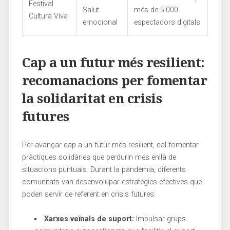
Festival
⁢Salut
‌més‍ de 5.000
Cultura Viva
emocional
espectadors digitals
Cap a un futur ⁣més resilient:
recomanacions‌ per‌ fomentar
⁤la solidaritat⁢ en crisis
futures
Per ⁣avançar cap a un​ futur més resilient, cal fomentar
pràctiques ‌solidàries que‌ perdurin més enllà de
situacions puntuals. Durant la pandèmia, diferents
comunitats van desenvolupar⁤ estratègies efectives que
poden servir ‌de referent en crisis⁣ futures:
Xarxes ⁢veïnals de suport:
Impulsar grups