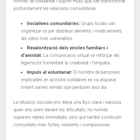
formes de ‍solidaritat i ​suport mutu ⁢que van transformar
profundament les relacions comunitàries.
Iniciatives comunitàries:
⁤Grups locals van
organitzar-se per ⁣distribuir aliments i medicaments‍
als veïns més vulnerables.
Revalorització ⁣dels vincles ⁣familiars i
d’amistat:
La comunicació virtual va reforçar els
⁤lligams,tot fomentant la creativitat i l’empatia.
Impuls al voluntariat:
El​ nombre de persones
implicades en accions ‍solidàries es va disparar,⁤
creant xarxes veïnals que perduren avui dia.
La situació viscuda ens deixa una lliçó clara i ⁢valuosa:
⁤quan ens⁢ unim ⁤davant les dificultats, no només
superem ⁤reptes immediats, sinó que també‌ construïm
comunitats més fortes, resilients i compassives.