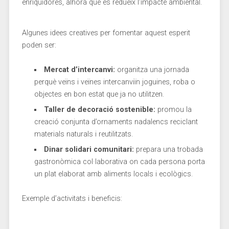
enriquidores,‌ alhora que ⁤es redueix l’impacte ambiental.
Algunes​ idees creatives per ​fomentar aquest esperit ​
poden ser:
Mercat d’intercanvi:
⁢organitza⁤ una jornada
perquè​ veïns i veïnes ‍intercanviïn joguines, roba o
⁢objectes en bon ⁢estat que ja ⁣no utilitzen.
Taller ‌de decoració sostenible:
promou la
⁤creació conjunta ⁣d’ornaments nadalencs⁤ reciclant
materials naturals i reutilitzats.
Dinar solidari comunitari:
prepara una‌ trobada
gastronòmica ⁣col·laborativa on cada persona porta
un plat⁤ elaborat amb aliments locals i ecològics.
Exemple d’activitats ⁢i beneficis: