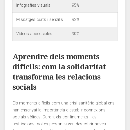
Infografies visuals
95%
Missatges curts i senzills
92%
Vídeos accessibles
90%
Aprendre dels⁣ moments
difícils:⁢ com ⁢la solidaritat
transforma les relacions
socials
Els ⁣moments difícils com una crisi sanitària global​ ens
han ensenyat la importància d’establir connexions
socials ⁢sòlides. Durant els confinaments i les
restriccions,moltes persones ⁤van ​descobrir noves