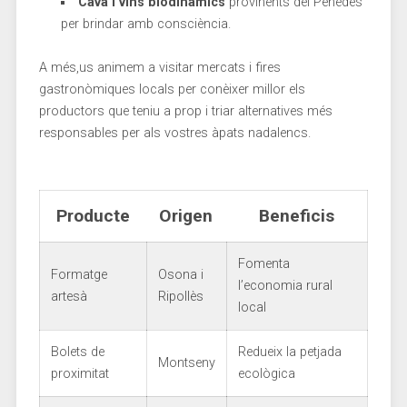
Cava i vins biodinàmics
provinents⁣ del ‍Penedès
per brindar ​amb ⁢consciència.
A més,us ​animem a visitar‌ mercats i fires
gastronòmiques locals per conèixer millor els
productors que teniu a‍ prop ⁣i triar ​alternatives més
responsables per als ⁢vostres àpats nadalencs.
Producte
Origen
Beneficis
Fomenta
Formatge​
Osona i
l’economia rural
artesà
Ripollès
‌local
Bolets de
Redueix ‍la petjada
Montseny
proximitat
ecològica