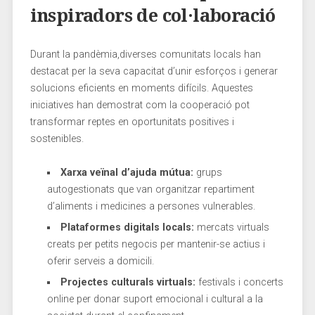
inspiradors de col·laboració
Durant la pandèmia,diverses comunitats locals‌ han
destacat per la seva capacitat d’unir ​esforços i generar​
solucions⁣ eficients en moments‌ difícils. Aquestes
⁤iniciatives han demostrat com⁢ la cooperació ⁤pot
transformar reptes en oportunitats positives‌ i
sostenibles.
Xarxa ⁣veïnal d’ajuda mútua:
grups
autogestionats que van organitzar repartiment
d’aliments i medicines a persones ⁣vulnerables.
Plataformes digitals locals:
mercats virtuals
creats per petits negocis per mantenir-se actius i
oferir serveis a domicili.
Projectes ⁢culturals virtuals:
festivals i ​concerts
online per⁢ donar ⁢suport emocional i cultural ​a la