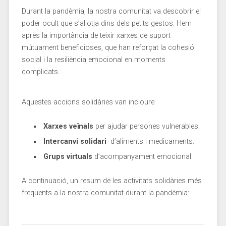
Durant la ‌pandèmia, ⁣la nostra comunitat va descobrir el
poder ocult que ⁢s’allotja dins ⁢dels⁤ petits gestos. Hem
après la importància de teixir xarxes de ​suport
mútuament ⁤beneficioses, ​que han reforçat la cohesió
social ‍i⁤ la resiliència emocional en ‌moments
complicats.
Aquestes accions solidàries ​van incloure:
Xarxes veïnals
per⁤ ajudar persones vulnerables.
Intercanvi solidari
⁣ d’aliments i medicaments.
Grups​ virtuals
d’acompanyament emocional.
A continuació, ⁣un resum de les activitats solidàries més
freqüents a⁣ la nostra comunitat durant la pandèmia: