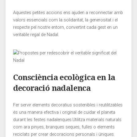
Aquestes⁢ petites ⁤accions ens ajuden a reconnectar amb
valors essencials com la⁤ solidaritat, la ‍generositat ⁤i el
respecte ⁣pel nostre entorn, convertint cada gest en un
veritable regal de ⁤Nadal.
Consciència ecològica⁤ en la
decoració nadalenca
Fer servir elements decoratius sostenibles‍ i ​reutilitzables
és una manera‍ efectiva i original de cuidar el planeta
‌durant les‍ festes​ nadalenques.Utilitza materials naturals
com⁤ ara pinyes,⁢ branques​ seques, fulles o elements
‍reciclats ‍per crear ​decoracions personals i úniques.