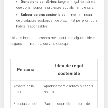
Donacions ‍solidàries:
targetes regal solidàries
que donen​ suport a ⁤projectes ⁤socials ​i ambientals.
Subscripcions sostenibles:
serveis mensuals⁣
de ‍productes ecològics⁤ i de proximitat per promoure
hàbits responsables.
I si vols inspirar-te encara més, ​aquí tens algunes idees
segons la⁣ persona a qui vols obsequiar:
Idea de regal
Persona
sostenible
Amants de la
Apadrinament‌ d’arbres o espais
⁤natura
naturals
Entusiastes del
Pack de cosmètica⁣ natural ⁣de