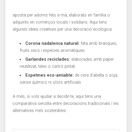
aposta per adorns ⁤fets a mà, elaborats en família o
adquirits en comerços​ locals i solidaris.⁣ Aquí tens
‌algunes idees creatives per una⁣ decoració ecològica:
Corona nadalenca natural:
‌feta amb branques,
fruits secs i espècies aromàtiques.
Garlandes ⁣reciclades:
elaborades‍ amb⁢ paper
reutilitzat, teles ⁣o cartró pintat.
Espelmes eco-amiable:
de cera⁤ d’abella o ​soja,
sense‍ químics ‍ni olors artificials.
A‍ més,⁣ si vols ajudar a decidir-te, ⁤aquí tens una
comparativa senzilla entre decoracions tradicionals i ⁤les
alternatives⁤ més sostenibles: