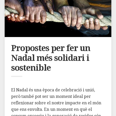
Propostes per fer un
Nadal més solidari i
sostenible
El ⁣Nadal ⁢és ⁤una època de celebració ‌i unió,
però també pot‌ ser un​ moment ideal⁢ per
reflexionar sobre ⁤el nostre impacte en ⁢el ​món
que ‍ens envolta. En un moment⁣ en‌ què el
consum⁤ excessiu i la ⁤generació de ⁢residus són