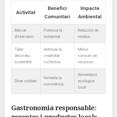
Benefici‌
Impacte
Activitat
Comunitari
Ambiental
Mercat
Potencia ​la
Reducció de
d’intercanvi
solidaritat
residus
Taller
estimula‌ la‌
Menor
decoratiu
creativitat
consum de
‌sostenible
⁤col·lectiva
recursos
Alimentació
fomenta la⁢
Dinar solidari
ecològica
convivència
local
Gastronomia responsable:
receptes i ‍productes locals