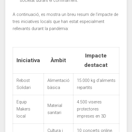
societat⁢ durant el confinament.
A continuació, ⁣es​ mostra un breu resum de l’impacte de
tres iniciatives locals que han estat ‌especialment
rellevants ⁢durant la pandèmia:
Impacte
Iniciativa
Àmbit
destacat
Rebost
Alimentació
15.000 kg d’aliments
Solidari
bàsica
repartits
Equip ​
4.500 ‌viseres
Material‍
Makers
protectores
sanitari
local
impreses en 3D
Cultura ‌i
10 concerts⁢ online,