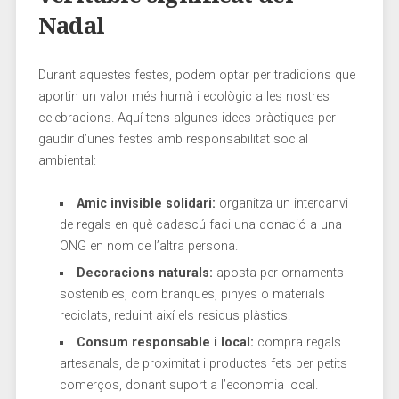
Nadal
Durant aquestes festes, podem ‌optar⁤ per tradicions‌ que
aportin ⁤un valor més humà i ‌ecològic a les⁢ nostres
celebracions. ‌Aquí tens algunes‍ idees pràctiques per‍
gaudir d’unes festes amb responsabilitat social⁤ i
ambiental:
Amic invisible solidari:
organitza‌ un intercanvi
de ⁤regals‌ en‍ què cadascú faci‍ una donació a una
ONG en ⁤nom ‌de l’altra persona.
Decoracions naturals:
aposta ⁣per ornaments
sostenibles, com branques, pinyes o ⁣materials
reciclats, reduint​ així els⁢ residus plàstics.
Consum responsable i local:
compra regals
artesanals, de proximitat i productes fets per‍ petits
comerços, donant suport a‍ l’economia local.