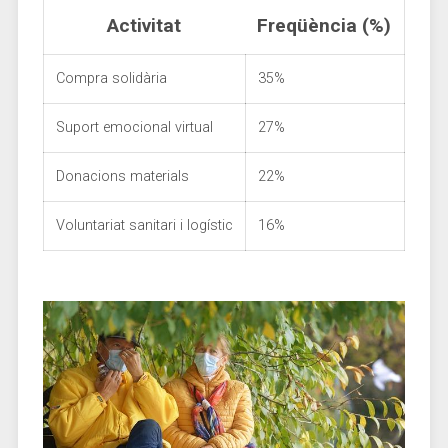
Activitat
Freqüència (%)
Compra⁣ solidària
35%
Suport ⁢emocional virtual
27%
Donacions materials
22%
Voluntariat sanitari⁣ i logístic
16%