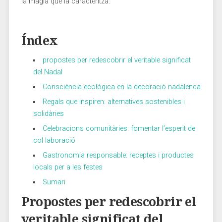
la màgia que ⁣la‌ caracteritza.
Índex
propostes per redescobrir el ⁤veritable significat ​
del Nadal
Consciència ecològica ⁣en la⁢ decoració‌ nadalenca
Regals que inspiren: alternatives sostenibles i​
solidàries
Celebracions‍ comunitàries: fomentar l’esperit de
col·laboració
Gastronomia responsable: receptes i‍ productes
locals per a les​ festes
Sumari
Propostes ⁢per redescobrir el
veritable significat del