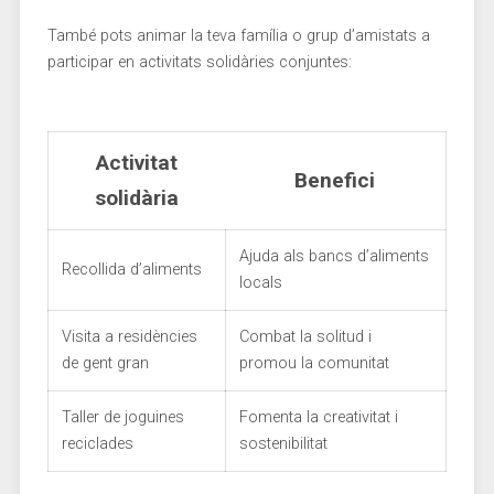
També pots animar la teva ⁤família o grup‍ d’amistats ​a
participar en activitats ⁣solidàries ‍conjuntes:
Activitat
Benefici
⁣solidària
Ajuda als‌ bancs d’aliments‍
Recollida d’aliments
locals
Visita a⁣ residències
Combat⁣ la solitud ‌i
de gent gran
promou la⁤ comunitat
Taller de joguines
Fomenta ‍la creativitat i
reciclades
⁤sostenibilitat