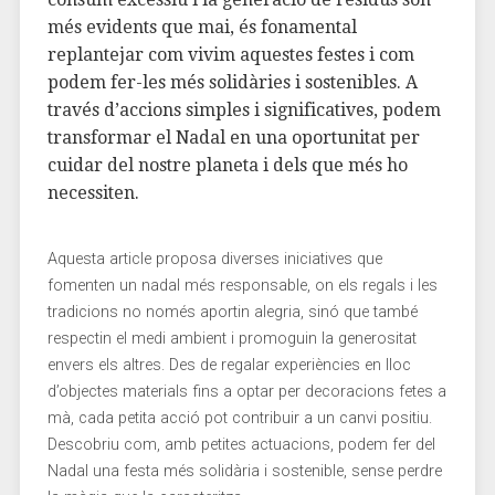
més evidents que mai, és fonamental
replantejar com vivim‌ aquestes⁣ festes ⁣i com
podem fer-les més⁣ solidàries i ‌sostenibles. A
través ⁣d’accions⁢ simples‍ i ⁢significatives, podem
transformar el Nadal en una ​oportunitat per
cuidar​ del nostre planeta i‌ dels ⁣que més‌ ho
necessiten.
Aquesta ⁣article ⁤proposa‍ diverses iniciatives que
fomenten un nadal ​més ‍responsable, on els regals⁤ i ‍les ​
tradicions no només​ aportin alegria, sinó que també
⁢respectin el medi ambient i promoguin la generositat
envers els altres. Des de regalar‌ experiències en lloc
d’objectes ⁢materials fins a optar ⁣per decoracions ⁢fetes ‌a
mà, cada petita acció pot⁤ contribuir a un ⁣canvi positiu.
Descobriu com, amb‍ petites ⁢actuacions,⁣ podem fer del
Nadal una festa ⁣més solidària i sostenible, sense perdre