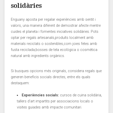
solidàries
Enguany aposta per regalar experiències⁢ amb sentit i
valors, una manera diferent de demostrar ⁣afecte mentre
cuides⁤ el planeta i⁢ fomentes ⁤iniciatives solidàries. Pots
optar per⁣ regals artesanals,produïts‍ localment amb
materials reciclats o sostenibles,com‌ joies fetes amb
fusta reciclada,bosses de tela ecològica⁤ o cosmètica
natural amb ingredients orgànics.
Si busques opcions més originals, considera regals que
generen beneficis socials directes,⁤ entre els quals
destaquem:
Experiències‍ socials:
cursos de cuina solidària,
tallers d’art impartits per associacions locals o
visites guiades amb impacte comunitari.