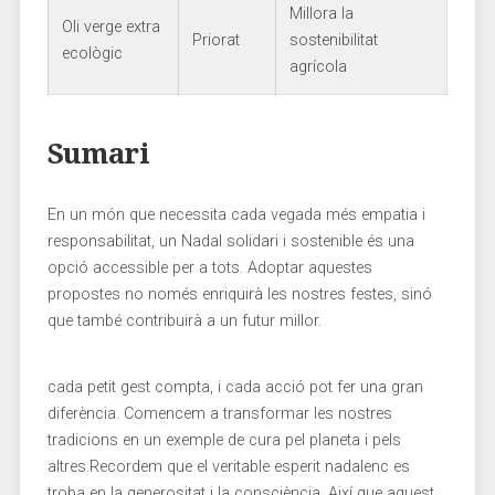
Millora ⁣la
Oli ⁤verge extra
Priorat
sostenibilitat
‍ecològic
agrícola
Sumari
En ‍un‍ món ⁢que necessita cada vegada ⁣més empatia i
⁢responsabilitat, ‌un Nadal ⁢solidari i⁢ sostenible és⁣ una
opció accessible ‌per a tots. Adoptar⁤ aquestes
propostes no només enriquirà ⁢les nostres​ festes, sinó
que també‍ contribuirà⁤ a un futur millor.
cada petit‌ gest compta,⁤ i cada acció pot fer una‌ gran
diferència.⁣ Comencem ‌a transformar les nostres
tradicions en un exemple​ de‍ cura‌ pel⁢ planeta i pels‍
altres.Recordem que el ​veritable ​esperit ​nadalenc es
troba en la generositat i la⁣ consciència. Així ⁤que aquest