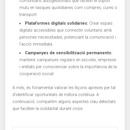
comunitaris autogestionats que facilitin el suport
mutu⁤ en tasques quotidianes com compres, cures⁢ o
transport.
Plataformes ⁤digitals solidàries:
Crear espais
digitals accessibles que connectin voluntaris amb
persones ⁢necessitades, potenciant ⁤la⁤ comunicació i
l’acció immediata.
Campanyes de sensibilització permanents:
‌mantenir campanyes regulars ​en escoles, empreses
i entitats ⁤per ⁤conscienciar sobre la importància de la
​cooperació social.
A més,⁢ és fonamental⁢ valorar‍ les lliçons ‌apreses per tal
d’identificar oportunitats de millora contínua. A​
continuació,⁣ compartim alguns aspectes clau‌ detectats ​
que faciliten la solidaritat durant crisis: