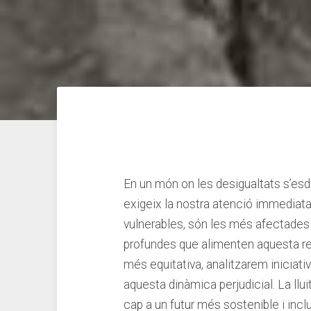
En ‍un món on les⁣ desigualtats⁤ s’e
exigeix la nostra atenció⁤ immediata
‌vulnerables, són les més afectades p
profundes que alimenten aquesta​ rea
més equitativa, analitzarem iniciati
aquesta ⁤dinàmica perjudicial. La‌ l
cap a ⁤un futur més sostenible i ⁤in