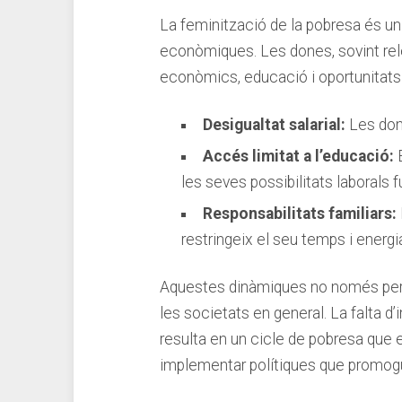
La feminització de la pobresa​ és ⁣u
⁤econòmiques. Les⁤ dones, sovint rele
⁤econòmics, educació i oportunitats 
Desigualtat salarial:
Les done
Accés limitat a ⁤l’educació:
E
les seves possibilitats⁢ laborals f
Responsabilitats familiars:
restringeix el seu​ temps i energia
Aquestes dinàmiques no només perpe
les societats ⁤en general. ‍La falta ⁢
resulta⁤ en‌ un cicle de pobresa que
implementar polítiques que promoguin‍