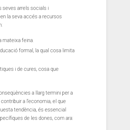
seves arrels​ socials i
lten la seva‍ accés a recursos
m:
a mateixa feina.
ucació formal, ⁢la qual cosa limita
iques i de‍ cures, cosa que
seqüències a llarg termini per a
 contribuir a‌ l’economia, el que
aquesta tendència, és essencial‍
specífiques de ⁣les dones, com ara: