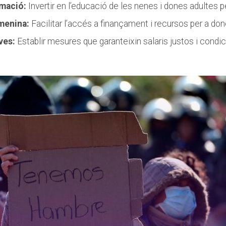
rmació:
⁢Invertir en l’educació⁤ de les ⁤nenes i dones⁣ adultes p
menina:
Facilitar l’accés a finançament‌ i recursos per‍ a d
ves:
‌Establir mesures que garanteixin ⁤salaris justos i condi