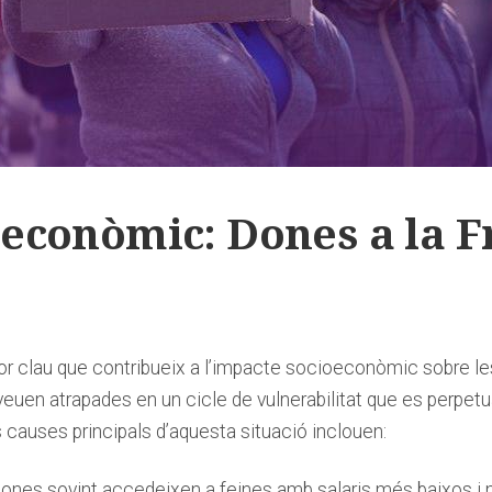
econòmic: Dones a la Fr
or clau que‌ contribueix ​a ⁤l’impacte socioeconòmic sobre​ les
⁤ veuen atrapades ⁣en un cicle de vulnerabilitat que es perp
 causes principals d’aquesta situació inclouen:
dones sovint accedeixen a ‌feines amb salaris més baixos​ i