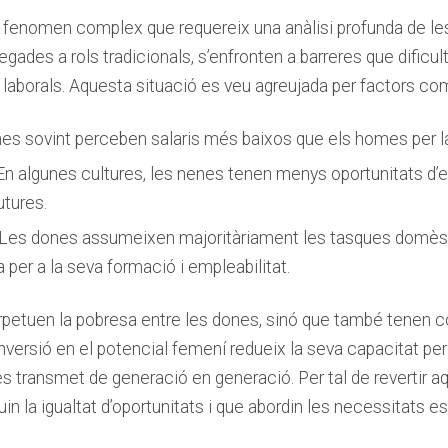
n fenomen complex que​ requereix una anàlisi profunda de les 
gades a rols tradicionals, s’enfronten ⁤a barreres que dificu
laborals. Aquesta‌ situació es veu agreujada per factors ‌co
s sovint perceben salaris més baixos ⁢que els homes per⁢ l
n algunes cultures, les nenes tenen menys oportunitats d’ed
utures.
Les ⁣dones assumeixen majoritàriament les ‌tasques ‌domèst
 per a ⁢la seva‍ formació ​i empleabilitat.
tuen la pobresa entre les dones, sinó que també tenen con
d’inversió en⁤ el potencial femení redueix ‍la seva capacitat per
 es transmet de generació en generació. Per ​tal de revertir 
 la igualtat d’oportunitats ⁢i⁢ que abordin les necessitats e