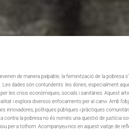
sdevenen de manera palpable, la feminització de la pobresa ‌
.⁣ Les dades són contundents: les‌ dones, especialment aquel
er​ les‌ crisis econòmiques, socials i sanitàries. Aquest ⁢arti
litat i⁤ explora diversos​ enfocaments per al canvi. Amb l’o
ves innovadores, polítiques públiques ​i ‍pràctiques comunit
luita contra la​ pobresa no és només una qüestió de justícia s
clusiu per a tothom.⁢ Acompanyeu-nos en aquest‍ viatge de refl