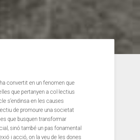
s’ha convertit ⁢en un fenomen que
les que ‍pertanyen a col·lectius
cle s’endinsa ​en⁣ les causes
bjectiu de⁣ promoure una societat
àries que busquen transformar
ocial, sinó⁣ també un pas fonamental
exió i acció, on la veu de les dones